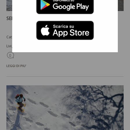
SERVIZIO AUTOBUS A LIVIGNO E DINTORNI
Cat. : SENTIERI E PERCORSI -
05 febbraio, 2021
Livigno, vacanza senza pensieri
0
LEGGI DI PIU'