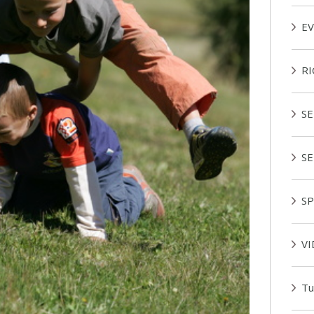
EV
R
SE
S
SP
V
Tu