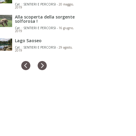
Cat. : SENTIERI E PERCORSI -
20 maggio,
2019
Alla scoperta della sorgente
solforosa !
Cat. : SENTIERI E PERCORSI -
16 giugno,
2019
Lago Saoseo
Cat. : SENTIERI E PERCORSI -
29 agosto,
2019
CRAP DA LA PARE'
Cat. : SENTIERI E PERCORSI -
28 luglio,
2019
GINEPRO
Cat. : ERBE E FRUTTI DI MONTAGNA -
04
aprile, 2020
OLEOLITI CON ERBE DI
MONTAGNA
Cat. : ERBE E FRUTTI DI MONTAGNA -
04
aprile, 2020
SERVIZIO AUTOBUS A LIVIGNO
E DINTORNI
Cat. : SENTIERI E PERCORSI -
05 febbraio,