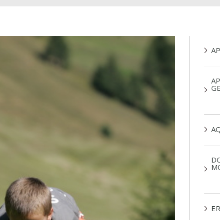
A
AP
G
A
DO
M
ER