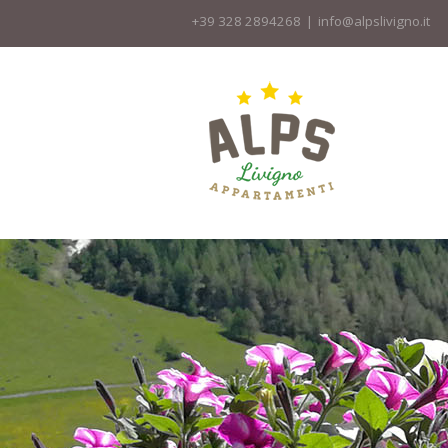
+39 328 2894268
|
info@alpslivigno.it