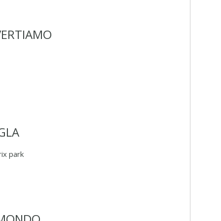
DIVERTIAMO
GLA
ix park
 MONDO