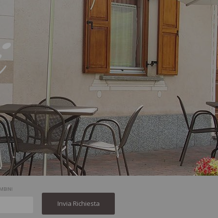
i
MBINI
Invia Richiesta