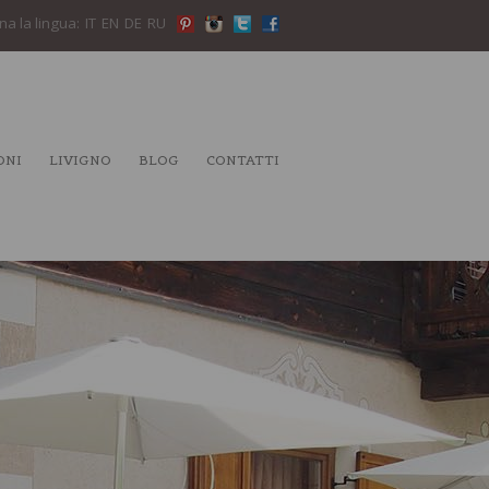
na la lingua:
IT
EN
DE
RU
ONI
LIVIGNO
BLOG
CONTATTI