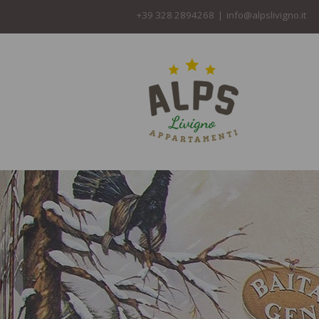
+39 328 2894268
|
info@alpslivigno.it